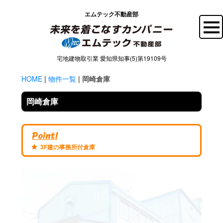
エムテック不動産部
宅地建物取引業 愛知県知事(5)第19109号
HOME
|
物件一覧
|
岡崎倉庫
岡崎倉庫
Point!
3F建の事務所付倉庫